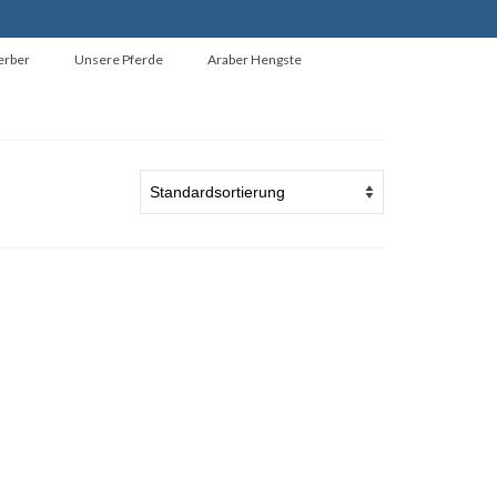
erber
Unsere Pferde
Araber Hengste