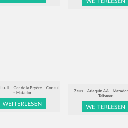
WEITERLESEN
I u. II – Cor de la Bryère – Consul
Zeus – Arlequin AA – Matador
– Matador
Talisman
WEITERLESEN
WEITERLESEN