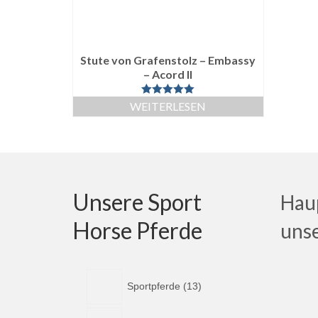
Stute von Grafenstolz – Embassy
– Acord II
Bewertet mit
WEITERLESEN
5.00
von 5
Unsere Sport
Haup
Horse Pferde
uns
1
Sportpferde
13
3
P
1
r