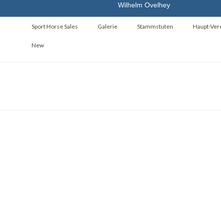
Wilhelm Ovelhey
Sport Horse Sales
Galerie
Stammstuten
Haupt-Ver
New