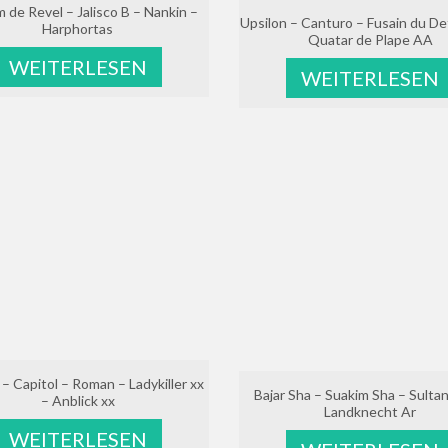
 de Revel – Jalisco B – Nankin –
Upsilon – Canturo – Fusain du D
Harphortas
Quatar de Plape AA
WEITERLESEN
WEITERLESEN
 – Capitol – Roman – Ladykiller xx
Bajar Sha – Suakim Sha – Sulta
– Anblick xx
Landknecht Ar
WEITERLESEN