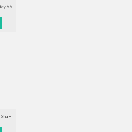
efey AA –
n Sha –