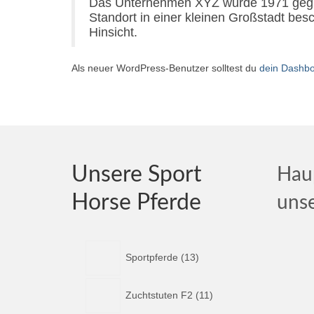
Das Unternehmen XYZ wurde 1971 gegründ
Standort in einer kleinen Großstadt bes
Hinsicht.
Als neuer WordPress-Benutzer solltest du
dein Dashb
Unsere Sport
Haup
Horse Pferde
unse
1
Sportpferde
13
3
P
1
r
Zuchtstuten F2
11
1
o
P