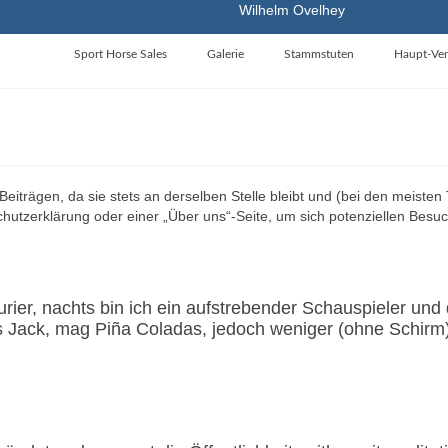
Wilhelm Ovelhey
Sport Horse Sales
Galerie
Stammstuten
Haupt-Ver
n Beiträgen, da sie stets an derselben Stelle bleibt und (bei den meist
hutzerklärung oder einer „Über uns“-Seite, um sich potenziellen Besu
urier, nachts bin ich ein aufstrebender Schauspieler und d
 Jack, mag Piña Coladas, jedoch weniger (ohne Schirm