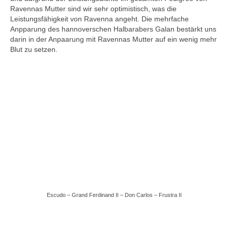
Coco – Concetto Famos – Lancer II –
Ravennas Mutter sind wir sehr optimistisch, was die
Grannus – Argentinus
Leistungsfähigkeit von Ravenna angeht. Die mehrfache
Anpparung des hannoverschen Halbarabers Galan bestärkt uns
Eowyn – El Bundy – Imperator – Gralsritter
darin in der Anpaarung mit Ravennas Mutter auf ein wenig mehr
Blut zu setzen.
Cleopatra – Carbano – Silvester – Corporal
El Saphir – El Bundy – Wiener Skat –
Atatürk
Sydney – Stenograph – La Zarras – Fantus
Uphelia – Ultra Boy – Stenograph – La
Zarras
Jungpferde
Hengstanwärter
Escudo – Grand Ferdinand II – Don Carlos – Frustra II
Red up Chiqui Z – Rohan – Up Chiqui –
Ohio van de Padenborre