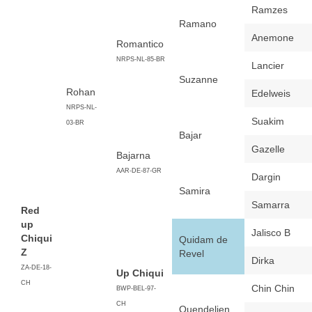
Ramzes
Ramano
Anemone
Romantico
NRPS-NL-85-BR
Lancier
Suzanne
Rohan
Edelweis
NRPS-NL-
Suakim
03-BR
Bajar
Gazelle
Bajarna
AAR-DE-87-GR
Dargin
Samira
Samarra
Red
up
Jalisco B
Chiqui
Quidam de
Z
Revel
Dirka
ZA-DE-18-
Up Chiqui
CH
Chin Chin
BWP-BEL-97-
CH
Quendelien