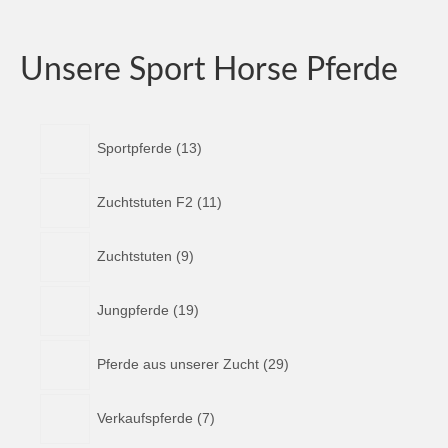
Unsere Sport Horse Pferde
1
Sportpferde
13
3
P
1
r
Zuchtstuten F2
11
1
o
P
d
9
r
u
Zuchtstuten
9
P
o
k
r
d
t
1
o
u
Jungpferde
19
e
9
d
k
P
u
t
2
r
k
Pferde aus unserer Zucht
29
e
9
o
t
P
d
e
7
r
u
Verkaufspferde
7
P
o
k
r