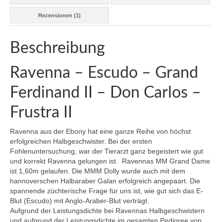
Ravenna – RED up Chiqui Z – Escudo –
Rezensionen (1)
Grand Ferdinand II – Don Carlos
Ranaa – Rohan – Concetto Famos – Lancer
Beschreibung
II – Grannus – Argentinus
Ragna – Rohan – Concetto Famos – Lancer
Ravenna – Escudo – Grand
II – Grannus – Argentinus
Ferdinand II – Don Carlos –
Zuchtstuten
Frustra II
Cora – Caretano – Caletto I – Lantaan
Ravenna aus der Ebony hat eine ganze Reihe von höchst
Issilda – I’m Special de Muze – Escudo –
erfolgreichen Halbgeschwister. Bei der ersten
Grand Ferdinand II – Don Carlos – Frustra II
Fohlenuntersuchung, war der Tierarzt ganz begeistert wie gut
und korrekt Ravenna gelungen ist. Ravennas MM Grand Dame
Lamia – Lycon – Condelaro – Bream –
ist 1,60m gelaufen. Die MMM Dolly wurde auch mit dem
Grandeur
hannoverschen Halbaraber Galan erfolgreich angepaart. Die
spannende züchterische Frage für uns ist, wie gut sich das E-
Arween – Asti’s Amsterdam – El Bundy –
Blut (Escudo) mit Anglo-Araber-Blut verträgt.
Imperator
Aufgrund der Leistungsdichte bei Ravennas Halbgeschwistern
und aufgrund der Leistungsdichte im gesamten Pedigree von