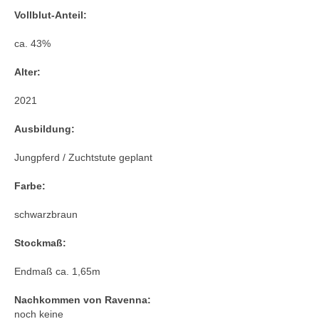
Ramzes AA – Rittersporn – Shagya X-3 –
Vollblut-Anteil:
Bakszysz – Amurath 1881
ca. 43%
Bachus Z – Bajar – Rasputin
Alter:
Olisco – Jalisco B – Nithard AA – Tripoli AA
2021
Upsilon – Canturo – Fusain du Defey AA –
Quatar de Plape AA
Ausbildung:
Zeus – Arlequin AA – Matador AA –
Jungpferd / Zuchtstute geplant
Talisman
Farbe:
Inschallah AA – Israel AA – Nithard AA –
Xylene AA
schwarzbraun
Fusain du Defey – Phosph’Or – Fol Avril –
Stockmaß:
Samuel
Endmaß ca. 1,65m
Red up Chiqui Z – Rohan – Up Chiqui –
Nachkommen von Ravenna:
Ohio van de Padenborre
noch keine