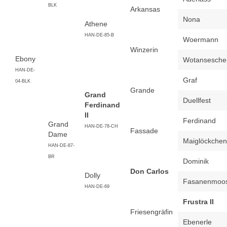
BLK
Arkansas
Nona
Athene
HAN-DE-85-B
Woermann
Winzerin
Ebony
Wotansesche
HAN-DE-
Graf
04-BLK
Grande
Grand
Duellfest
Ferdinand
II
Ferdinand
Grand
HAN-DE-78-CH
Fassade
Dame
Maiglöckchen
HAN-DE-87-
BR
Dominik
Don Carlos
Dolly
Fasanenmoo
HAN-DE-69
Frustra II
Friesengräfin
Ebenerle