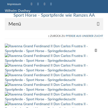
Impressum
Wilhelm Ovelhey
Sport Horse - Sportpferde wie Ramzes AA
Menü
ZURÜCK ZU
PFERDE AUS UNSERER ZUCHT
Sport Horse Sales
Galerie
Stammstuten
Haupt-Vererber
Unsere Pferde
Starke Vererber in unserer Zucht
Up Chiqui – Quidam de Revel – Chin Chin –
Pachat II