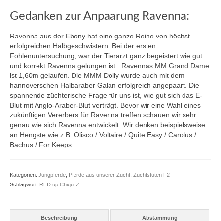
Bajar Sha – Suakim Sha – Sultan Sha –
Gedanken zur Anpaarung Ravenna:
Landknecht Ar
Ravenna aus der Ebony hat eine ganze Reihe von höchst
Zuchtstuten F2
erfolgreichen Halbgeschwistern. Bei der ersten
Fohlenuntersuchung, war der Tierarzt ganz begeistert wie gut
Blue Bay Bee – Cornado NRW – Askar AA
und korrekt Ravenna gelungen ist. Ravennas MM Grand Dame
ist 1,60m gelaufen. Die MMM Dolly wurde auch mit dem
Cimbalou – Cassini II – Bachus – Tumbled
hannoverschen Halbaraber Galan erfolgreich angepaart. Die
xx – Roman
spannende züchterische Frage für uns ist, wie gut sich das E-
Blut mit Anglo-Araber-Blut verträgt. Bevor wir eine Wahl eines
Phany de Sperleka – Quito de Baussy –
zukünftigen Vererbers für Ravenna treffen schauen wir sehr
Henaud AA – Dionysos II AA
genau wie sich Ravenna entwickelt. Wir denken beispielsweise
an Hengste wie z.B. Olisco / Voltaire / Quite Easy / Carolus /
Santa Fee – Ovelhey – Semper Fi – Chacco-
Bachus / For Keeps
Blue – Stakkato – Poisson
Bijou – Verdi TN – Semper Fi – Chacco-
Kategorien:
Jungpferde
,
Pferde aus unserer Zucht
,
Zuchtstuten F2
Blue – Stakkato
Schlagwort:
RED up Chiqui Z
Ulissa – Upsilon – Caretano – Caletto I –
Lantaan
Beschreibung
Abstammung