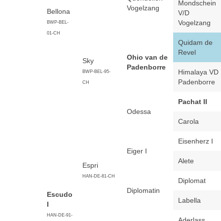
Mondschein
Vogelzang
Bellona
V/D
Vogelzang
BWP-BEL-
01-CH
Quidam de
Revel
Ohio van de
Sky
Padenborre
Himalaya VD
BWP-BEL-95-
Padenborre
CH
Pachat II
Odessa
Carola
Eisenherz I
Eiger I
Alete
Espri
HAN-DE-81-CH
Diplomat
Diplomatin
Escudo
Labella
I
HAN-DE-91-
Aderlass