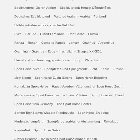
Edelblutpferd: Gidran-Araber
Edelblutpferd: Hengst Dénousté ox
Deutsches Edelblutpferd
Partbred Araber – Arabisch Partbred
Halbblut-Araber – das arabische Halbblut
Evita – Escudo – Grand Ferdinand – Don Carlos – Frustra
Ranaa – Rohan – Concetto Famos – Lancer – Grannus – Argentinus
Grannina – Grannus – Zeus – Inschallah – Shagya XXXIX-1
Use of arabs in breeding, sports horse
Shop
Warenkorb
Sport Horse Zucht – Sportpferde und Springpferde Zucht
Kasse
Pferde
Mein Konto
Sport Horse Zucht Galerie – Sport Horse Breeding
Kontakt zu Sport Horse
Haupt-Vererber: Väter unserer Sport Horse Zucht
Mütter unserer Sport Horse Zucht – Stamm-Stuten
Sport Horse with Blood
Sport Horse from Germany
The Sport Horse Center
Sandro Boy Stamm Wiadora Pferdezucht
Sport Horse Breeding
Niedersachsenpferd
Sportpferde arabischer Abstammung
Reiturlaub
Pferde-Net
Sport Horse Sales
Araber Hengste – die besten Sport Horse Araber Hengste