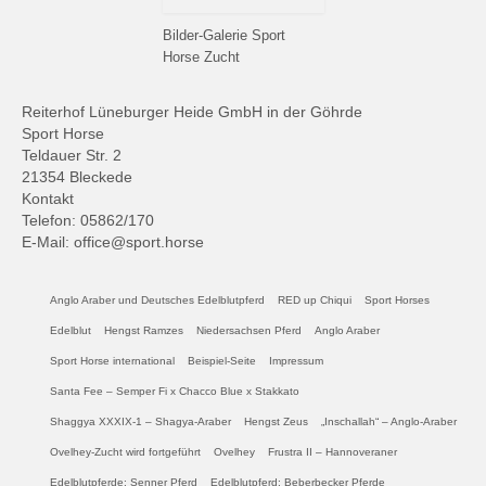
Bilder-Galerie Sport
Horse Zucht
Reiterhof Lüneburger Heide GmbH in der Göhrde
Sport Horse
Teldauer Str. 2
21354 Bleckede
Kontakt
Telefon: 05862/170
E-Mail: office@sport.horse
Anglo Araber und Deutsches Edelblutpferd
RED up Chiqui
Sport Horses
Edelblut
Hengst Ramzes
Niedersachsen Pferd
Anglo Araber
Sport Horse international
Beispiel-Seite
Impressum
Santa Fee – Semper Fi x Chacco Blue x Stakkato
Shaggya XXXIX-1 – Shagya-Araber
Hengst Zeus
„Inschallah“ – Anglo-Araber
Ovelhey-Zucht wird fortgeführt
Ovelhey
Frustra II – Hannoveraner
Edelblutpferde: Senner Pferd
Edelblutpferd: Beberbecker Pferde