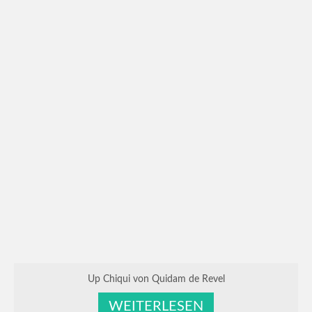
Ravenna – RED up Chiqui Z – Escudo –
Grand Ferdinand II – Don Carlos
Ranaa – Rohan – Concetto Famos – Lancer
II – Grannus – Argentinus
Ragna – Rohan – Concetto Famos – Lancer
II – Grannus – Argentinus
Zuchtstuten
Cora – Caretano – Caletto I – Lantaan
Issilda – I’m Special de Muze – Escudo –
Grand Ferdinand II – Don Carlos – Frustra II
Lamia – Lycon – Condelaro – Bream –
Grandeur
Arween – Asti’s Amsterdam – El Bundy –
Up Chiqui von Quidam de Revel
Imperator
WEITERLESEN