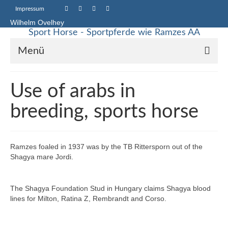
Impressum
Wilhelm Ovelhey
Sport Horse - Sportpferde wie Ramzes AA
Menü
Sport Horse Sales
Use of arabs in
Galerie
breeding, sports horse
Stammstuten
Haupt-Vererber
Ramzes foaled in 1937 was by the TB Rittersporn out of the
Shagya mare Jordi.
Unsere Pferde
Starke Vererber in unserer Zucht
The Shagya Foundation Stud in Hungary claims Shagya blood
lines for Milton, Ratina Z, Rembrandt and Corso.
Up Chiqui – Quidam de Revel – Chin Chin –
Pachat II