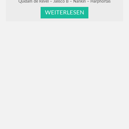
Quidam de Revel – Jalisco B – Nankin – Harphortas
Araber Hengste
WEITERLESEN
New