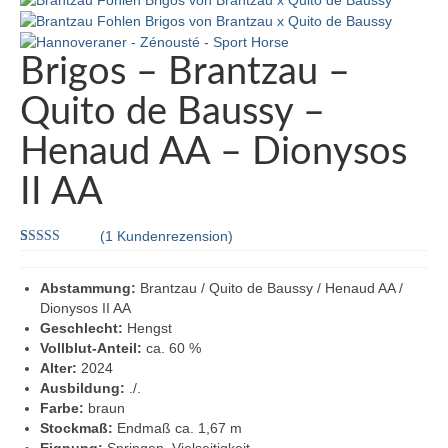
Quidam de Revel – Jalisco B – Nankin –
Harphortas
Brigos – Brantzau –
Catwalk IV – Colman – Corleone – Sable
Skinflint xx
Quito de Baussy –
Chacco-Blue – Chambertin – Contender –
Henaud AA – Dionysos
Godavari xx
II AA
Stakkato – Spartan – Pygmalion –
Goldstern
(
1
Kundenrezension)
Bewertet mit
1
Escudo I – Espri – Arkansas – Woermann
5.00
von 5,
basierend auf
Abstammung:
Brantzau / Quito de Baussy / Henaud AA /
Carolus – Capitol – Roman – Ladykiller xx –
Kundenbewertung
Dionysos II AA
Anblick xx
Geschlecht:
Hengst
Vollblut-Anteil:
ca. 60 %
Caletto I u. II – Cor de la Bryère – Consul –
Alter:
2024
Matador
Ausbildung:
./.
Farbe:
braun
Sport-Araber in unserer Zucht
Stockmaß:
Endmaß ca. 1,67 m