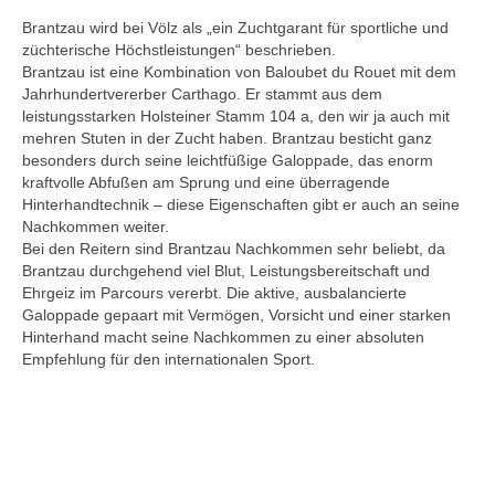
Coco – Concetto Famos – Lancer II –
Brantzau wird bei Völz als „ein Zuchtgarant für sportliche und
Grannus – Argentinus
züchterische Höchstleistungen“ beschrieben.
Brantzau ist eine Kombination von Baloubet du Rouet mit dem
Eowyn – El Bundy – Imperator – Gralsritter
Jahrhundertvererber Carthago. Er stammt aus dem
leistungsstarken Holsteiner Stamm 104 a, den wir ja auch mit
Cleopatra – Carbano – Silvester – Corporal
mehren Stuten in der Zucht haben. Brantzau besticht ganz
besonders durch seine leichtfüßige Galoppade, das enorm
El Saphir – El Bundy – Wiener Skat –
kraftvolle Abfußen am Sprung und eine überragende
Atatürk
Hinterhandtechnik – diese Eigenschaften gibt er auch an seine
Nachkommen weiter.
Sydney – Stenograph – La Zarras – Fantus
Bei den Reitern sind Brantzau Nachkommen sehr beliebt, da
Brantzau durchgehend viel Blut, Leistungsbereitschaft und
Uphelia – Ultra Boy – Stenograph – La
Ehrgeiz im Parcours vererbt. Die aktive, ausbalancierte
Zarras
Galoppade gepaart mit Vermögen, Vorsicht und einer starken
Hinterhand macht seine Nachkommen zu einer absoluten
Jungpferde
Empfehlung für den internationalen Sport.
Hengstanwärter
Red up Chiqui Z – Rohan – Up Chiqui –
Ohio van de Padenborre