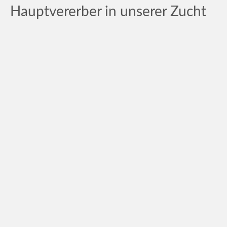
t
Hauptvererber in unserer Zucht
u
k
t
e