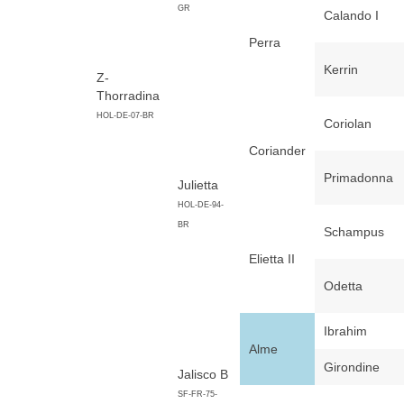
GR
Calando I
Perra
Kerrin
Z-
Thorradina
HOL-DE-07-BR
Coriolan
Coriander
Primadonna
Julietta
HOL-DE-94-
BR
Schampus
Elietta II
Odetta
Ibrahim
Alme
Girondine
Jalisco B
SF-FR-75-