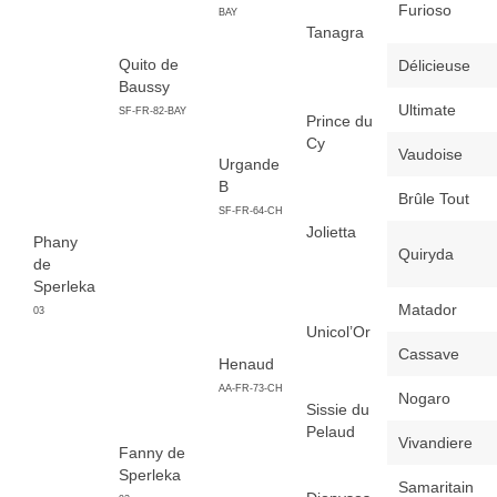
Furioso
BAY
Tanagra
Quito de
Délicieuse
Baussy
Ultimate
SF-FR-82-BAY
Prince du
Cy
Vaudoise
Urgande
B
Brûle Tout
SF-FR-64-CH
Jolietta
Phany
Quiryda
de
Sperleka
Matador
03
Unicol’Or
Cassave
Henaud
AA-FR-73-CH
Nogaro
Sissie du
Pelaud
Vivandiere
Fanny de
Sperleka
Samaritain