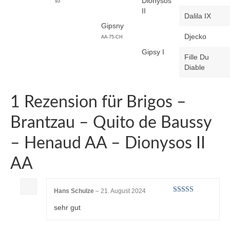
Dionysos
93
II
Dalila IX
Gipsny
Djecko
AA-75-CH
Gipsy I
Fille Du
Diable
1 Rezension für
Brigos –
Brantzau – Quito de Baussy
– Henaud AA – Dionysos II
AA
Hans Schulze
–
21. August 2024
Bewertet mit
sehr gut
5
von 5