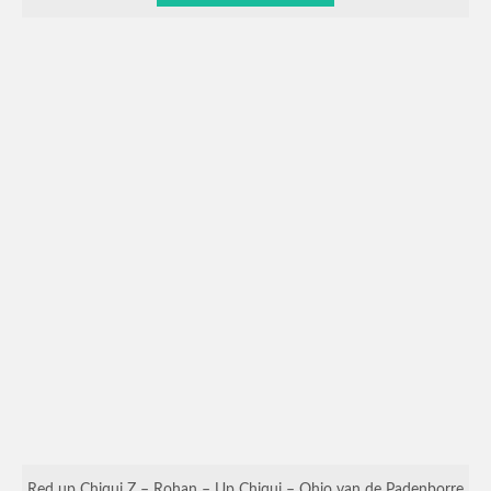
Red up Chiqui Z – Rohan – Up Chiqui – Ohio van de Padenborre