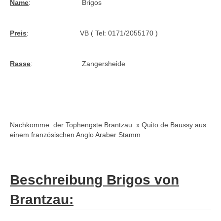
Name
: Brigos
Bajar Sha – Suakim Sha – Sultan Sha –
Landknecht Ar
Preis
: VB ( Tel: 0171/2055170 )
Zuchtstuten F2
Blue Bay Bee – Cornado NRW – Askar AA
Rasse
: Zangersheide
Cimbalou – Cassini II – Bachus – Tumbled
xx – Roman
Phany de Sperleka – Quito de Baussy –
Henaud AA – Dionysos II AA
Nachkomme
der Tophengste
Brantzau
x Quito de Baussy
aus
einem französischen Anglo Araber Stamm
Santa Fee – Ovelhey – Semper Fi – Chacco-
Blue – Stakkato – Poisson
Bijou – Verdi TN – Semper Fi – Chacco-
Beschreibung Brigos von
Blue – Stakkato
Brantzau:
Ulissa – Upsilon – Caretano – Caletto I –
Lantaan