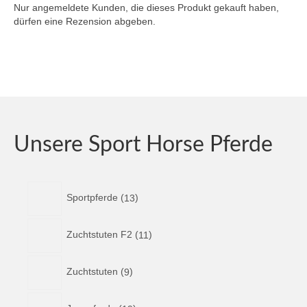
Nur angemeldete Kunden, die dieses Produkt gekauft haben,
dürfen eine Rezension abgeben.
Unsere Sport Horse Pferde
1
Sportpferde
13
3
P
1
r
Zuchtstuten F2
11
1
o
P
d
9
r
u
Zuchtstuten
9
P
o
k
r
d
t
1
o
u