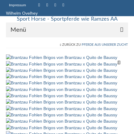
Impressum
Wilhelm Ovelhey
Sport Horse - Sportpferde wie Ramzes AA
Menü
ZURÜCK ZU
PFERDE AUS UNSERER ZUCHT
Sport Horse Sales
Galerie
Stammstuten
Haupt-Vererber
Unsere Pferde
Starke Vererber in unserer Zucht
Up Chiqui – Quidam de Revel – Chin Chin –
Pachat II