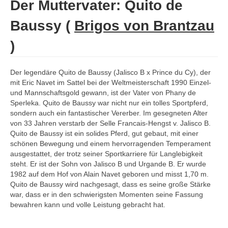
Der Muttervater: Quito de
Araber Hengste
Baussy
(
Brigos von Brantzau
New
)
Der legendäre Quito de Baussy (Jalisco B x Prince du Cy), der
mit Eric Navet im Sattel bei der Weltmeisterschaft 1990 Einzel-
und Mannschaftsgold gewann, ist der Vater von Phany de
Sperleka. Quito de Baussy war nicht nur ein tolles Sportpferd,
sondern auch ein fantastischer Vererber. Im gesegneten Alter
von 33 Jahren verstarb der Selle Francais-Hengst v. Jalisco B.
Quito de Baussy ist ein solides Pferd, gut gebaut, mit einer
schönen Bewegung und einem hervorragenden Temperament
ausgestattet, der trotz seiner Sportkarriere für Langlebigkeit
steht. Er ist der Sohn von Jalisco B und Urgande B. Er wurde
1982 auf dem Hof ​​von Alain Navet geboren und misst 1,70 m.
Quito de Baussy wird nachgesagt, dass es seine große Stärke
war, dass er in den schwierigsten Momenten seine Fassung
bewahren kann und volle Leistung gebracht hat.