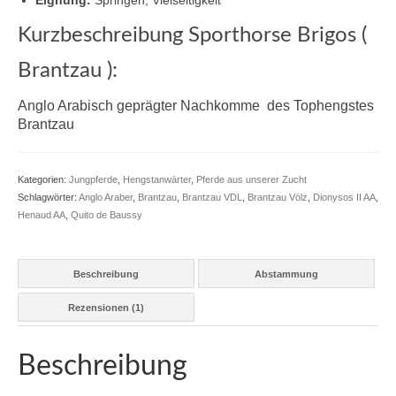
Eignung:
Springen, Vielseitigkeit
Ramzes AA – Rittersporn – Shagya X-3 –
Bakszysz – Amurath 1881
Kurzbeschreibung Sporthorse Brigos (
Bachus Z – Bajar – Rasputin
Brantzau ):
Olisco – Jalisco B – Nithard AA – Tripoli AA
Anglo Arabisch geprägter Nachkomme
des Tophengstes
Brantzau
Upsilon – Canturo – Fusain du Defey AA –
Quatar de Plape AA
Kategorien:
Jungpferde
,
Hengstanwärter
,
Pferde aus unserer Zucht
Zeus – Arlequin AA – Matador AA –
Schlagwörter:
Anglo Araber
,
Brantzau
,
Brantzau VDL
,
Brantzau Völz
,
Dionysos II AA
,
Talisman
Henaud AA
,
Quito de Baussy
Inschallah AA – Israel AA – Nithard AA –
Xylene AA
Beschreibung
Abstammung
Fusain du Defey – Phosph’Or – Fol Avril –
Rezensionen (1)
Samuel
Red up Chiqui Z – Rohan – Up Chiqui –
Beschreibung
Ohio van de Padenborre