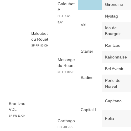
Galoubet
Girondine
A
Nystag
SF-FR-72-
BAY
Viti
Ida de
B
aloubet
Bourgoin
du Rouet
Rantzau
SF-FR-89-CH
Starter
Kaironnaise
Mesange
du Rouet
Bel Avenir
SF-FR-78-CH
Badine
Perle de
Norval
Capitano
Brantzau
VDL
Capitol I
SF-FR-11-CH
Folia
Carthago
HOL-DE-87-