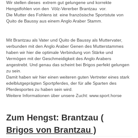
Wir stellen dieses
extrem gut gelungene und korrekte
Ravenna – RED up Chiqui Z – Escudo –
Hengstfohlen von de
n
Völz-Vererber Brantzau
vor.
Grand Ferdinand II – Don Carlos
Die Mutter des Fohlens ist
eine französische Sportstute von
Quito de Baussy aus einem Anglo Araber Stamm
.
Ranaa – Rohan – Concetto Famos – Lancer
II – Grannus – Argentinus
Mit Brantzau als Vater und Quito de Baussy als Muttervater,
Ragna – Rohan – Concetto Famos – Lancer
verbunden mit den Anglo Araber Genen des Mutterstammes
II – Grannus – Argentinus
haben wir hier die optimale Verbindung von Stärke und
Vermögen mit der Geschmeidigkeit des Anglo Arabers
Zuchtstuten
angestrebt. Und genau das scheint bei Brigos perfekt gelungen
zu sein.
Cora – Caretano – Caletto I – Lantaan
Damit haben wir hier einen weiteren guten Vertreter eines stark
edelblutgeprägten Sportpferdes, der für alle Sparten des
Issilda – I’m Special de Muze – Escudo –
Pferdesportes zu haben sein wird.
Grand Ferdinand II – Don Carlos – Frustra II
Weitere Informationen über unsere Zucht: www.sport.horse
Lamia – Lycon – Condelaro – Bream –
Grandeur
Zum Hengst: Brantzau (
Arween – Asti’s Amsterdam – El Bundy –
Brigos von Brantzau )
Imperator