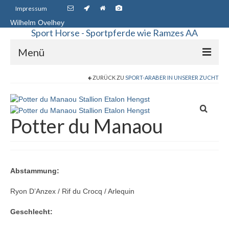
Impressum
Wilhelm Ovelhey
Sport Horse - Sportpferde wie Ramzes AA
Menü
ZURÜCK ZU
SPORT-ARABER IN UNSERER ZUCHT
Sport Horse Sales
Galerie
Potter du Manaou
Stammstuten
Haupt-Vererber
Unsere Pferde
Abstammung:
Starke Vererber in unserer Zucht
Ryon D’Anzex / Rif du Crocq / Arlequin
Up Chiqui – Quidam de Revel – Chin Chin –
Geschlecht:
Pachat II