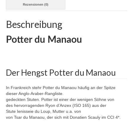
Rezensionen (0)
Zuchtstuten F2
Beschreibung
Blue Bay Bee – Cornado NRW – Askar AA
Cimbalou – Cassini II – Bachus – Tumbled xx
Potter du Manaou
– Roman
Phany de Sperleka – Quito de Baussy –
Henaud AA – Dionysos II AA
Der Hengst Potter du Manaou
Santa Fee – Ovelhey – Semper Fi – Chacco-
Blue – Stakkato – Poisson
In Frankreich stehr Potter du Manaou häufig an der Spitze
Bijou – Verdi TN – Semper Fi – Chacco-Blue
dieser Anglo-Araber-Rangliste.
– Stakkato
gedeckten Stuten. Potter ist einer der wenigen Söhne von
des hervorragenden Ryon d’Anzex (ISO 165) aus der
Ulissa – Upsilon – Caretano – Caletto I –
Stute Ienisseie du Loup, Mutter u.a. von
Lantaan
von Tsar du Manaou, der sich mit Donatien Scauly im CCI 4*.
Ravenna – RED up Chiqui Z – Escudo – Grand
Ferdinand II – Don Carlos