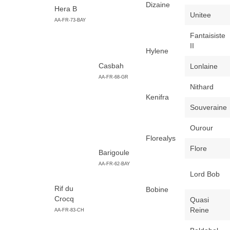
Dizaine
Hera B
Unitee
AA-FR-73-BAY
Fantaisiste
II
Hylene
Casbah
Lonlaine
AA-FR-68-GR
Nithard
Kenifra
Souveraine
Ourour
Florealys
Flore
Barigoule
AA-FR-62-BAY
Lord Bob
Rif du
Bobine
Crocq
Quasi
Reine
AA-FR-83-CH