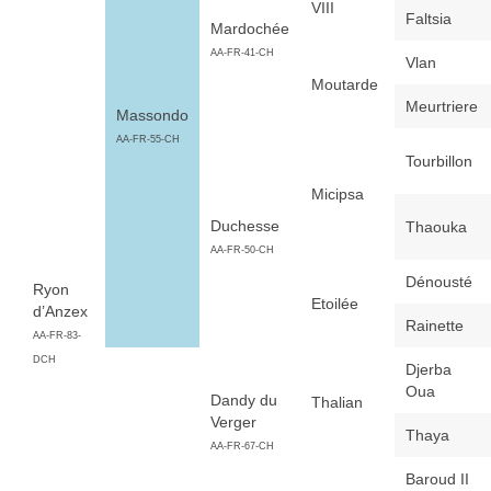
VIII
Faltsia
Mardochée
AA-FR-41-CH
Vlan
Moutarde
Meurtriere
Massondo
AA-FR-55-CH
Tourbillon
Micipsa
Duchesse
Thaouka
AA-FR-50-CH
Dénousté
Ryon
Etoilée
d’Anzex
Rainette
AA-FR-83-
DCH
Djerba
Oua
Dandy du
Thalian
Verger
Thaya
AA-FR-67-CH
Baroud II