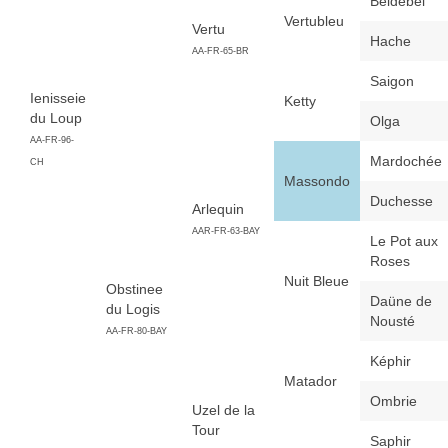
Beldebel
Vertubleu
Vertu
Hache
AA-FR-65-BR
Saigon
Ienisseie
Ketty
du Loup
Olga
AA-FR-96-
Mardochée
CH
Massondo
Duchesse
Arlequin
AAR-FR-63-BAY
Le Pot aux
Roses
Nuit Bleue
Obstinee
Daüne de
du Logis
Nousté
AA-FR-80-BAY
Képhir
Matador
Ombrie
Uzel de la
Tour
Saphir