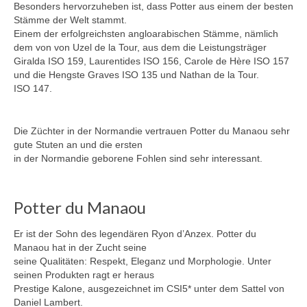
Besonders hervorzuheben ist, dass Potter aus einem der besten
Stämme der Welt stammt.
Ranaa – Rohan – Concetto Famos – Lancer II
Einem der erfolgreichsten angloarabischen Stämme, nämlich
– Grannus – Argentinus
dem von von Uzel de la Tour, aus dem die Leistungsträger
Giralda ISO 159, Laurentides ISO 156, Carole de Hère ISO 157
Ragna – Rohan – Concetto Famos – Lancer II
und die Hengste Graves ISO 135 und Nathan de la Tour.
– Grannus – Argentinus
ISO 147.
Zuchtstuten
Die Züchter in der Normandie vertrauen Potter du Manaou sehr
Cora – Caretano – Caletto I – Lantaan
gute Stuten an und die ersten
in der Normandie geborene Fohlen sind sehr interessant.
Issilda – I’m Special de Muze – Escudo –
Grand Ferdinand II – Don Carlos – Frustra II
Potter du Manaou
Lamia – Lycon – Condelaro – Bream –
Grandeur
Er ist der Sohn des legendären Ryon d’Anzex. Potter du
Manaou hat in der Zucht seine
Arween – Asti’s Amsterdam – El Bundy –
seine Qualitäten: Respekt, Eleganz und Morphologie. Unter
Imperator
seinen Produkten ragt er heraus
Prestige Kalone, ausgezeichnet im CSI5* unter dem Sattel von
Coco – Concetto Famos – Lancer II –
Daniel Lambert.
Grannus – Argentinus