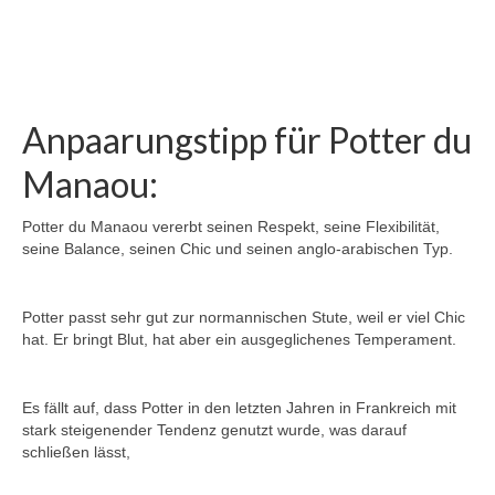
Eowyn – El Bundy – Imperator – Gralsritter
Cleopatra – Carbano – Silvester – Corporal
Anpaarungstipp für Potter du
El Saphir – El Bundy – Wiener Skat – Atatürk
Manaou:
Sydney – Stenograph – La Zarras – Fantus
Uphelia – Ultra Boy – Stenograph – La Zarras
Potter du Manaou vererbt seinen Respekt, seine Flexibilität,
seine Balance, seinen Chic und seinen anglo-arabischen Typ.
Jungpferde
Hengstanwärter
Potter passt sehr gut zur normannischen Stute, weil er viel Chic
hat. Er bringt Blut, hat aber ein ausgeglichenes Temperament.
Red up Chiqui Z – Rohan – Up Chiqui – Ohio
van de Padenborre
Es fällt auf, dass Potter in den letzten Jahren in Frankreich mit
Araber Hengste
stark steigenender Tendenz genutzt wurde, was darauf
schließen lässt,
New