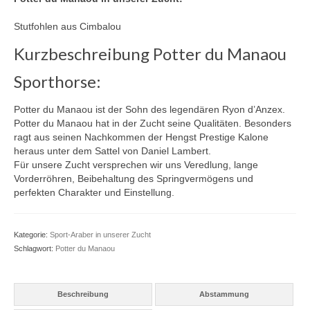
Bakszysz – Amurath 1881
Stutfohlen aus Cimbalou
Bachus Z – Bajar – Rasputin
Kurzbeschreibung Potter du Manaou
Olisco – Jalisco B – Nithard AA – Tripoli AA
Sporthorse:
Upsilon – Canturo – Fusain du Defey AA –
Quatar de Plape AA
Potter du Manaou ist der Sohn des legendären Ryon d’Anzex.
Potter du Manaou hat in der Zucht seine Qualitäten. Besonders
ragt aus seinen Nachkommen der Hengst Prestige Kalone
Zeus – Arlequin AA – Matador AA – Talisman
heraus unter dem Sattel von Daniel Lambert.
Für unsere Zucht versprechen wir uns Veredlung, lange
Inschallah AA – Israel AA – Nithard AA –
Vorderröhren, Beibehaltung des Springvermögens und
Xylene AA
perfekten Charakter und Einstellung.
Fusain du Defey – Phosph’Or – Fol Avril –
Samuel
Kategorie:
Sport-Araber in unserer Zucht
Schlagwort:
Potter du Manaou
Red up Chiqui Z – Rohan – Up Chiqui – Ohio
van de Padenborre
Bajar Sha – Suakim Sha – Sultan Sha –
Beschreibung
Abstammung
Landknecht Ar