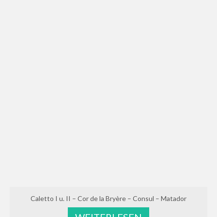
Caletto I u. II – Cor de la Bryère – Consul – Matador
WEITERLESEN