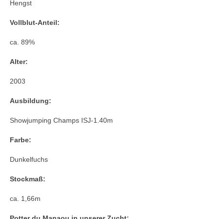
Hengst
Quidam de Revel – Jalisco B – Nankin –
Harphortas
Vollblut-Anteil:
Catwalk IV – Colman – Corleone – Sable
ca. 89%
Skinflint xx
Alter:
Chacco-Blue – Chambertin – Contender –
Godavari xx
2003
Stakkato – Spartan – Pygmalion – Goldstern
Ausbildung:
Escudo I – Espri – Arkansas – Woermann
Showjumping Champs ISJ-1.40m
Carolus – Capitol – Roman – Ladykiller xx –
Farbe:
Anblick xx
Dunkelfuchs
Caletto I u. II – Cor de la Bryère – Consul –
Matador
Stockmaß:
Sport-Araber in unserer Zucht
ca. 1,66m
Ramzes AA – Rittersporn – Shagya X-3 –
Potter du Manaou in unserer Zucht: