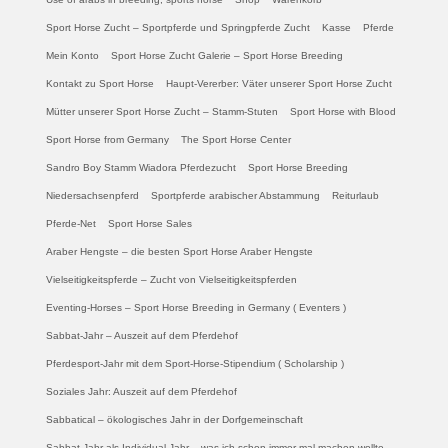
Sport Horse Zucht – Sportpferde und Springpferde Zucht
Kasse
Pferde
Mein Konto
Sport Horse Zucht Galerie – Sport Horse Breeding
Kontakt zu Sport Horse
Haupt-Vererber: Väter unserer Sport Horse Zucht
Mütter unserer Sport Horse Zucht – Stamm-Stuten
Sport Horse with Blood
Sport Horse from Germany
The Sport Horse Center
Sandro Boy Stamm Wiadora Pferdezucht
Sport Horse Breeding
Niedersachsenpferd
Sportpferde arabischer Abstammung
Reiturlaub
Pferde-Net
Sport Horse Sales
Araber Hengste – die besten Sport Horse Araber Hengste
Vielseitigkeitspferde – Zucht von Vielseitigkeitspferden
Eventing-Horses – Sport Horse Breeding in Germany ( Eventers )
Sabbat-Jahr – Auszeit auf dem Pferdehof
Pferdesport-Jahr mit dem Sport-Horse-Stipendium ( Scholarship )
Soziales Jahr: Auszeit auf dem Pferdehof
Sabbatical – ökologisches Jahr in der Dorfgemeinschaft
Sabbat-Jahr als Individual-Jahr – was ich schon immer mal machen wollte …