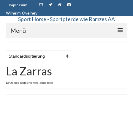
Impressum
Wilhelm Ovelhey
Sport Horse - Sportpferde wie Ramzes AA
Menü
Sport Horse Sales
Galerie
La Zarras
Stammstuten
Haupt-Vererber
Einzelnes Ergebnis wird angezeigt
Unsere Pferde
Starke Vererber in unserer Zucht
Up Chiqui – Quidam de Revel – Chin Chin –
Pachat II