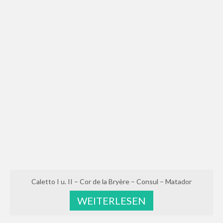
Caletto I u. II – Cor de la Bryère – Consul – Matador
WEITERLESEN