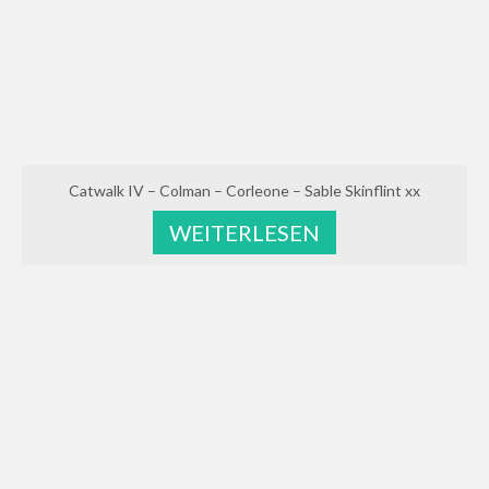
Ranaa – Rohan – Concetto Famos – Lancer II
– Grannus – Argentinus
Ragna – Rohan – Concetto Famos – Lancer II
– Grannus – Argentinus
Zuchtstuten
Catwalk IV – Colman – Corleone – Sable Skinflint xx
Cora – Caretano – Caletto I – Lantaan
WEITERLESEN
Issilda – I’m Special de Muze – Escudo –
Grand Ferdinand II – Don Carlos – Frustra II
Lamia – Lycon – Condelaro – Bream –
Grandeur
Arween – Asti’s Amsterdam – El Bundy –
Imperator
Coco – Concetto Famos – Lancer II –
Grannus – Argentinus