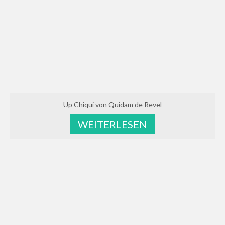
Eowyn – El Bundy – Imperator – Gralsritter
Cleopatra – Carbano – Silvester – Corporal
El Saphir – El Bundy – Wiener Skat – Atatürk
Sydney – Stenograph – La Zarras – Fantus
Uphelia – Ultra Boy – Stenograph – La Zarras
Up Chiqui von Quidam de Revel
Jungpferde
WEITERLESEN
Hengstanwärter
Red up Chiqui Z – Rohan – Up Chiqui – Ohio
van de Padenborre
Araber Hengste
New