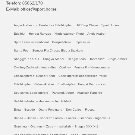
Telefon: 05862/170
E-Mail: office@sport.horse
Anglo Araber und Deutsches Edelblutpferd
RED up Chiqui
Sport Horses
Edelblut
Hengst Ramzes
Niedersachsen Pferd
Anglo Araber
Sport Horse international
Beispiel-Seite
Impressum
Santa Fee – Semper Fi x Chacco Blue x Stakkato
Shaggya XXXIX-1 – Shagya-Araber
Hengst Zeus
„Inschallah“ – Anglo-Araber
Ovelhey-Zucht wird fortgeführt
Ovelhey
Frustra II – Hannoveraner
Edelblutpferde: Senner Pferd
Edelblutpferd: Beberbecker Pferde
Edelblutpferd: Gidran-Araber
Edelblutpferd: Hengst Dénousté ox
Deutsches Edelblutpferd
Partbred Araber – Arabisch Partbred
Halbblut-Araber – das arabische Halbblut
Evita – Escudo – Grand Ferdinand – Don Carlos – Frustra
Ranaa – Rohan – Concetto Famos – Lancer – Grannus – Argentinus
Grannina – Grannus – Zeus – Inschallah – Shagya XXXIX-1
Use of arabs in breeding, sports horse
Shop
Warenkorb