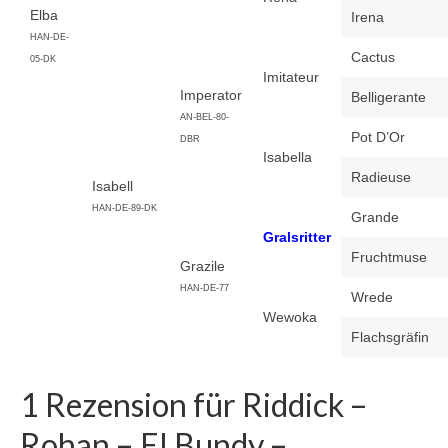
Elba
Irena
Eowyn – El Bundy – Imperator – Gralsritter
HAN-DE-
Cactus
05-DK
Cleopatra – Carbano – Silvester – Corporal
Imitateur
Imperator
Belligerante
El Saphir – El Bundy – Wiener Skat – Atatürk
AN-BEL-80-
Pot D’Or
DBR
Isabella
Sydney – Stenograph – La Zarras – Fantus
Radieuse
Isabell
Uphelia – Ultra Boy – Stenograph – La Zarras
HAN-DE-89-DK
Grande
Gralsritter
Jungpferde
Fruchtmuse
Grazile
Hengstanwärter
HAN-DE-77
Wrede
Wewoka
Red up Chiqui Z – Rohan – Up Chiqui – Ohio
Flachsgräfin
van de Padenborre
Araber Hengste
1 Rezension für
Riddick –
New
Rohan – El Bundy –