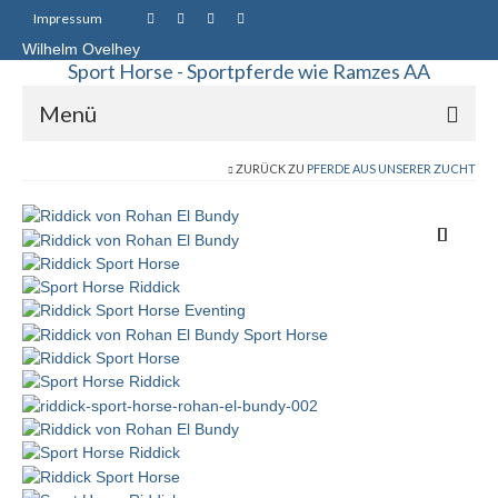
Impressum
Wilhelm Ovelhey
Sport Horse - Sportpferde wie Ramzes AA
Menü
ZURÜCK ZU
PFERDE AUS UNSERER ZUCHT
Sport Horse Sales
Galerie
Stammstuten
Haupt-Vererber
Unsere Pferde
Starke Vererber in unserer Zucht
Up Chiqui – Quidam de Revel – Chin Chin –
Pachat II