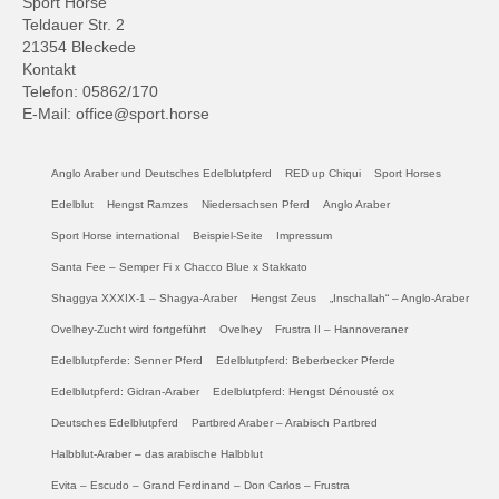
Sport Horse
Teldauer Str. 2
21354 Bleckede
Kontakt
Telefon: 05862/170
E-Mail: office@sport.horse
Anglo Araber und Deutsches Edelblutpferd
RED up Chiqui
Sport Horses
Edelblut
Hengst Ramzes
Niedersachsen Pferd
Anglo Araber
Sport Horse international
Beispiel-Seite
Impressum
Santa Fee – Semper Fi x Chacco Blue x Stakkato
Shaggya XXXIX-1 – Shagya-Araber
Hengst Zeus
„Inschallah“ – Anglo-Araber
Ovelhey-Zucht wird fortgeführt
Ovelhey
Frustra II – Hannoveraner
Edelblutpferde: Senner Pferd
Edelblutpferd: Beberbecker Pferde
Edelblutpferd: Gidran-Araber
Edelblutpferd: Hengst Dénousté ox
Deutsches Edelblutpferd
Partbred Araber – Arabisch Partbred
Halbblut-Araber – das arabische Halbblut
Evita – Escudo – Grand Ferdinand – Don Carlos – Frustra