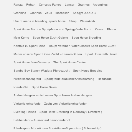
Ranaa – Rohan – Concetto Famos – Lancer – Grannus – Argentinus
Grannina – Grannus – Zeus – Inschallah – Shagya XXXIX-1
Use of arabs in breeding, sports horse
Shop
Warenkorb
Sport Horse Zucht – Sportpferde und Springpferde Zucht
Kasse
Pferde
Mein Konto
Sport Horse Zucht Galerie – Sport Horse Breeding
Kontakt zu Sport Horse
Haupt-Vererber: Väter unserer Sport Horse Zucht
Mütter unserer Sport Horse Zucht – Stamm-Stuten
Sport Horse with Blood
Sport Horse from Germany
The Sport Horse Center
Sandro Boy Stamm Wiadora Pferdezucht
Sport Horse Breeding
Niedersachsenpferd
Sportpferde arabischer Abstammung
Reiturlaub
Pferde-Net
Sport Horse Sales
Araber Hengste – die besten Sport Horse Araber Hengste
Vielseitigkeitspferde – Zucht von Vielseitigkeitspferden
Eventing-Horses – Sport Horse Breeding in Germany ( Eventers )
Sabbat-Jahr – Auszeit auf dem Pferdehof
Pferdesport-Jahr mit dem Sport-Horse-Stipendium ( Scholarship )