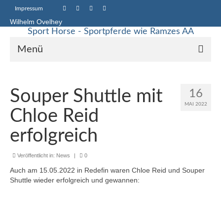
Impressum
Wilhelm Ovelhey
Sport Horse - Sportpferde wie Ramzes AA
Menü
Sport Horse Sales
Souper Shuttle mit
16
Galerie
MAI 2022
Chloe Reid
Stammstuten
erfolgreich
Haupt-Vererber
Veröffentlicht in:
News
|
0
Unsere Pferde
Auch am 15.05.2022 in Redefin waren Chloe Reid und Souper
Starke Vererber in unserer Zucht
Shuttle wieder erfolgreich und gewannen:
Up Chiqui – Quidam de Revel – Chin Chin –
Pachat II