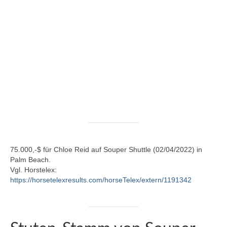
Quidam de Revel – Jalisco B – Nankin –
Harphortas
Catwalk IV – Colman – Corleone – Sable
Skinflint xx
Chacco-Blue – Chambertin – Contender –
Godavari xx
Stakkato – Spartan – Pygmalion –
Goldstern
Escudo I – Espri – Arkansas – Woermann
75.000,-$ für Chloe Reid auf Souper Shuttle (02/04/2022) in
Carolus – Capitol – Roman – Ladykiller xx –
Palm Beach.
Anblick xx
Vgl. Horstelex:
https://horsetelexresults.com/horseTelex/extern/1191342
Caletto I u. II – Cor de la Bryère – Consul –
Matador
Sport-Araber in unserer Zucht