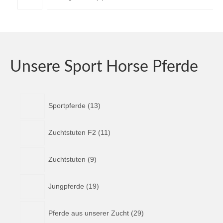
Produkte
Unsere Sport Horse Pferde
1
Sportpferde
13
3
P
1
r
Zuchtstuten F2
11
1
o
P
d
9
r
u
Zuchtstuten
9
P
o
k
r
d
t
1
o
u
Jungpferde
19
e
9
d
k
P
u
t
2
r
k
Pferde aus unserer Zucht
29
e
9
o
t