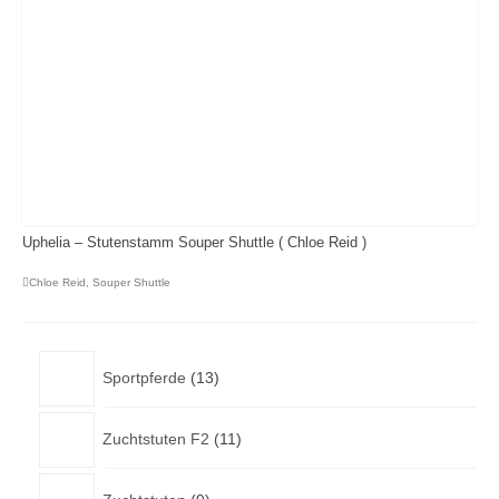
Uphelia – Stutenstamm Souper Shuttle ( Chloe Reid )
Chloe Reid
,
Souper Shuttle
13
Sportpferde
13
Produkte
11
Zuchtstuten F2
11
Produkte
9