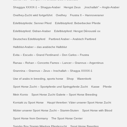
Shaggya XXXIX-1 – Shagya-Araber
Hengst Zeus
„Inschallah“ – Anglo-Araber
Ovelhey-Zucht wird fortgeführt
Ovelhey
Frustra II – Hannoveraner
Edelblutpferde: Senner Pferd
Edelblutpferd: Beberbecker Pferde
Edelblutpferd: Gidran-Araber
Edelblutpferd: Hengst Dénousté ox
Deutsches Edelblutpferd
Partbred Araber – Arabisch Partbred
Halbblut-Araber – das arabische Halbblut
Evita – Escudo – Grand Ferdinand – Don Carlos – Frustra
Ranaa – Rohan – Concetto Famos – Lancer – Grannus – Argentinus
Grannina – Grannus – Zeus – Inschallah – Shagya XXXIX-1
Use of arabs in breeding, sports horse
Shop
Warenkorb
Sport Horse Zucht – Sportpferde und Springpferde Zucht
Kasse
Pferde
Mein Konto
Sport Horse Zucht Galerie – Sport Horse Breeding
Kontakt zu Sport Horse
Haupt-Vererber: Väter unserer Sport Horse Zucht
Mütter unserer Sport Horse Zucht – Stamm-Stuten
Sport Horse with Blood
Sport Horse from Germany
The Sport Horse Center
Sandro Boy Stamm Wiadora Pferdezucht
Sport Horse Breeding