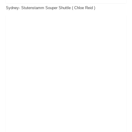
Araber Hengste
Sydney- Stutenstamm Souper Shuttle ( Chloe Reid )
New