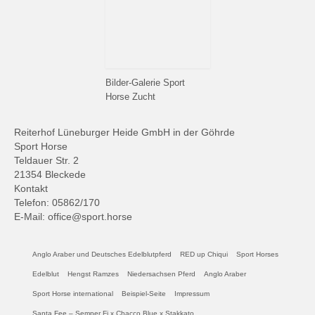
Bilder-Galerie Sport
Horse Zucht
Reiterhof Lüneburger Heide GmbH in der Göhrde
Sport Horse
Teldauer Str. 2
21354 Bleckede
Kontakt
Telefon: 05862/170
E-Mail: office@sport.horse
Anglo Araber und Deutsches Edelblutpferd
RED up Chiqui
Sport Horses
Edelblut
Hengst Ramzes
Niedersachsen Pferd
Anglo Araber
Sport Horse international
Beispiel-Seite
Impressum
Santa Fee – Semper Fi x Chacco Blue x Stakkato