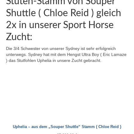
Stuten-Stamm von Souper
Ramzes AA – Rittersporn – Shagya X-3 –
Bakszysz – Amurath 1881
Shuttle ( Chloe Reid ) gleich
Bachus Z – Bajar – Rasputin
2x in unserer Sport Horse
Zucht:
Olisco – Jalisco B – Nithard AA – Tripoli AA
Upsilon – Canturo – Fusain du Defey AA –
Die 3/4 Schwester von unserer Sydney ist sehr erfolgreich
Quatar de Plape AA
unterwegs. Sydney hat mit dem Hengst Ultra Boy ( Eric Lamaze
) das Stutfohlen Uphelia in unsere Zucht gebracht.
Zeus – Arlequin AA – Matador AA –
Talisman
Inschallah AA – Israel AA – Nithard AA –
Xylene AA
Fusain du Defey – Phosph’Or – Fol Avril –
Samuel
Red up Chiqui Z – Rohan – Up Chiqui –
Ohio van de Padenborre
Uphelia – aus dem „Souper Shuttle“ Stamm ( Chloe Reid )