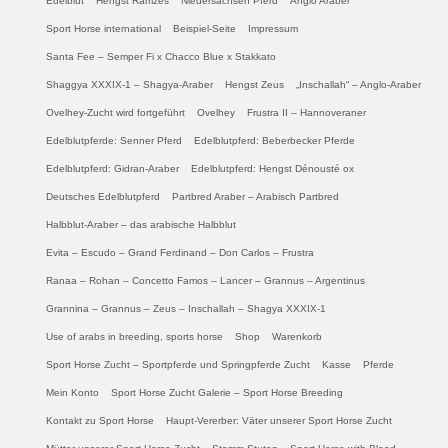
Edelblut
Hengst Ramzes
Niedersachsen Pferd
Anglo Araber
Sport Horse international
Beispiel-Seite
Impressum
Santa Fee – Semper Fi x Chacco Blue x Stakkato
Shaggya XXXIX-1 – Shagya-Araber
Hengst Zeus
„Inschallah“ – Anglo-Araber
Ovelhey-Zucht wird fortgeführt
Ovelhey
Frustra II – Hannoveraner
Edelblutpferde: Senner Pferd
Edelblutpferd: Beberbecker Pferde
Edelblutpferd: Gidran-Araber
Edelblutpferd: Hengst Dénousté ox
Deutsches Edelblutpferd
Partbred Araber – Arabisch Partbred
Halbblut-Araber – das arabische Halbblut
Evita – Escudo – Grand Ferdinand – Don Carlos – Frustra
Ranaa – Rohan – Concetto Famos – Lancer – Grannus – Argentinus
Grannina – Grannus – Zeus – Inschallah – Shagya XXXIX-1
Use of arabs in breeding, sports horse
Shop
Warenkorb
Sport Horse Zucht – Sportpferde und Springpferde Zucht
Kasse
Pferde
Mein Konto
Sport Horse Zucht Galerie – Sport Horse Breeding
Kontakt zu Sport Horse
Haupt-Vererber: Väter unserer Sport Horse Zucht