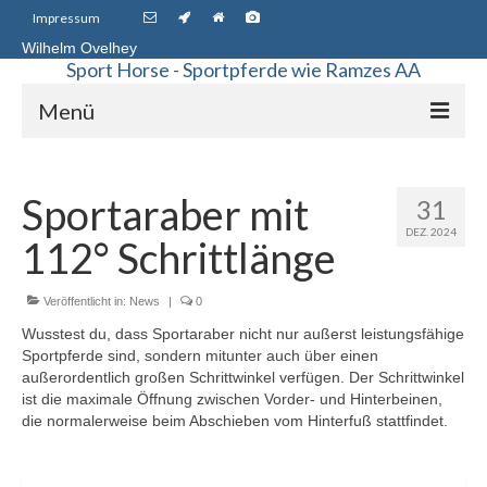
Impressum
Wilhelm Ovelhey
Sport Horse - Sportpferde wie Ramzes AA
Menü
Sport Horse Sales
Sportaraber mit
31
Galerie
DEZ. 2024
112° Schrittlänge
Stammstuten
Haupt-Vererber
Veröffentlicht in:
News
|
0
Wusstest du, dass Sportaraber nicht nur außerst leistungsfähige
Unsere Pferde
Sportpferde sind, sondern mitunter auch über einen
außerordentlich großen Schrittwinkel verfügen. Der Schrittwinkel
Starke Vererber in unserer Zucht
ist die maximale Öffnung zwischen Vorder- und Hinterbeinen,
die normalerweise beim Abschieben vom Hinterfuß stattfindet.
Up Chiqui – Quidam de Revel – Chin Chin –
Pachat II