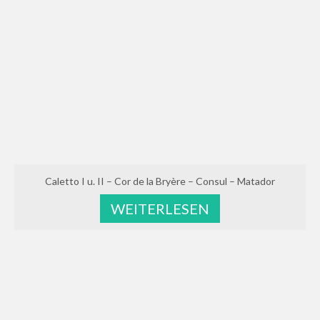
Caletto I u. II – Cor de la Bryère – Consul – Matador
WEITERLESEN