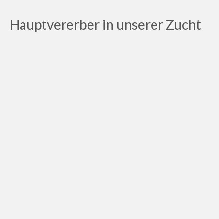
o
k
d
t
Hauptvererber in unserer Zucht
u
k
t
e