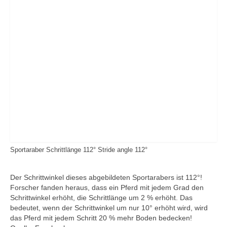
Quidam de Revel – Jalisco B – Nankin –
Harphortas
Catwalk IV – Colman – Corleone – Sable
Skinflint xx
Chacco-Blue – Chambertin – Contender –
Godavari xx
Stakkato – Spartan – Pygmalion – Goldstern
Escudo I – Espri – Arkansas – Woermann
Carolus – Capitol – Roman – Ladykiller xx –
Sportaraber Schrittlänge 112° Stride angle 112°
Anblick xx
Caletto I u. II – Cor de la Bryère – Consul –
Der Schrittwinkel dieses abgebildeten Sportarabers ist 112°!
Matador
Forscher fanden heraus, dass ein Pferd mit jedem Grad den
Schrittwinkel erhöht, die Schrittlänge um 2 % erhöht. Das
Sport-Araber in unserer Zucht
bedeutet, wenn der Schrittwinkel um nur 10° erhöht wird, wird
das Pferd mit jedem Schritt 20 % mehr Boden bedecken!
Ramzes AA – Rittersporn – Shagya X-3 –