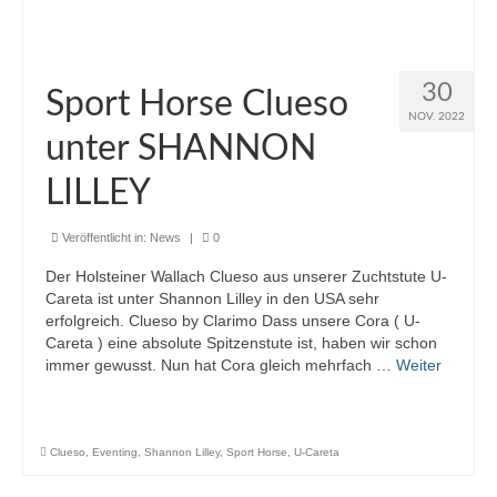
Quidam de Revel – Jalisco B – Nankin –
Harphortas
Catwalk IV – Colman – Corleone – Sable
30
Sport Horse Clueso
Skinflint xx
NOV. 2022
unter SHANNON
Chacco-Blue – Chambertin – Contender –
Godavari xx
LILLEY
Stakkato – Spartan – Pygmalion –
Veröffentlicht in:
News
|
0
Goldstern
Der Holsteiner Wallach Clueso aus unserer Zuchtstute U-
Escudo I – Espri – Arkansas – Woermann
Careta ist unter Shannon Lilley in den USA sehr
erfolgreich. Clueso by Clarimo Dass unsere Cora ( U-
Carolus – Capitol – Roman – Ladykiller xx –
Careta ) eine absolute Spitzenstute ist, haben wir schon
Anblick xx
immer gewusst. Nun hat Cora gleich mehrfach …
Weiter
Caletto I u. II – Cor de la Bryère – Consul –
Matador
Clueso
,
Eventing
,
Shannon Lilley
,
Sport Horse
,
U-Careta
Sport-Araber in unserer Zucht