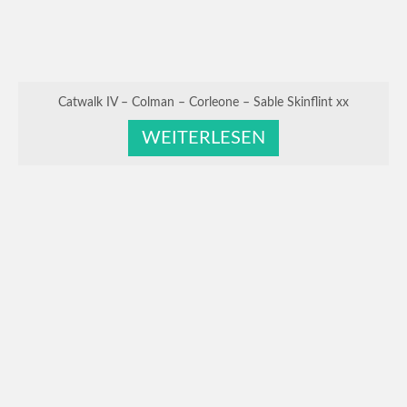
Araber Hengste
New
Catwalk IV – Colman – Corleone – Sable Skinflint xx
WEITERLESEN