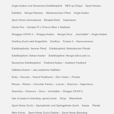
Anglo Araber und Deutsches Edelblutpferd
RED up Chiqui
Sport Horses
Edelblut
Hengst Ramzes
Niedersachsen Pferd
Anglo Araber
Sport Horse international
Beispiel-Seite
Impressum
Santa Fee – Semper Fi x Chacco Blue x Stakkato
Shaggya XXXIX-1 – Shagya-Araber
Hengst Zeus
„Inschallah“ – Anglo-Araber
Ovelhey-Zucht wird fortgeführt
Ovelhey
Frustra II – Hannoveraner
Edelblutpferde: Senner Pferd
Edelblutpferd: Beberbecker Pferde
Edelblutpferd: Gidran-Araber
Edelblutpferd: Hengst Dénousté ox
Deutsches Edelblutpferd
Partbred Araber – Arabisch Partbred
Halbblut-Araber – das arabische Halbblut
Evita – Escudo – Grand Ferdinand – Don Carlos – Frustra
Ranaa – Rohan – Concetto Famos – Lancer – Grannus – Argentinus
Grannina – Grannus – Zeus – Inschallah – Shagya XXXIX-1
Use of arabs in breeding, sports horse
Shop
Warenkorb
Sport Horse Zucht – Sportpferde und Springpferde Zucht
Kasse
Pferde
Mein Konto
Sport Horse Zucht Galerie – Sport Horse Breeding