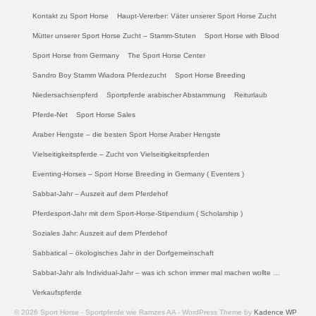
Kontakt zu Sport Horse
Haupt-Vererber: Väter unserer Sport Horse Zucht
Mütter unserer Sport Horse Zucht – Stamm-Stuten
Sport Horse with Blood
Sport Horse from Germany
The Sport Horse Center
Sandro Boy Stamm Wiadora Pferdezucht
Sport Horse Breeding
Niedersachsenpferd
Sportpferde arabischer Abstammung
Reiturlaub
Pferde-Net
Sport Horse Sales
Araber Hengste – die besten Sport Horse Araber Hengste
Vielseitigkeitspferde – Zucht von Vielseitigkeitspferden
Eventing-Horses – Sport Horse Breeding in Germany ( Eventers )
Sabbat-Jahr – Auszeit auf dem Pferdehof
Pferdesport-Jahr mit dem Sport-Horse-Stipendium ( Scholarship )
Soziales Jahr: Auszeit auf dem Pferdehof
Sabbatical – ökologisches Jahr in der Dorfgemeinschaft
Sabbat-Jahr als Individual-Jahr – was ich schon immer mal machen wollte …
Verkaufspferde
© 2026 Sport Horse - Sportpferde wie Ramzes AA - WordPress Theme by
Kadence WP